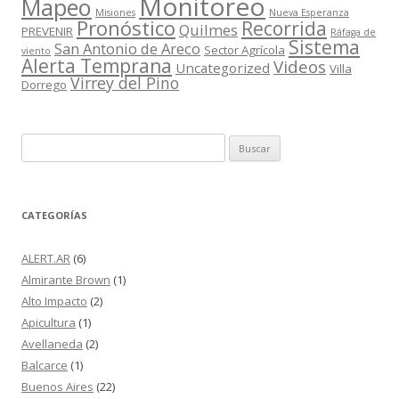
Monitoreo
Mapeo
Misiones
Nueva Esperanza
Pronóstico
Recorrida
Quilmes
PREVENIR
Ráfaga de
Sistema
San Antonio de Areco
Sector Agrícola
viento
Alerta Temprana
Videos
Uncategorized
Villa
Virrey del Pino
Dorrego
Buscar:
CATEGORÍAS
ALERT.AR
(6)
Almirante Brown
(1)
Alto Impacto
(2)
Apicultura
(1)
Avellaneda
(2)
Balcarce
(1)
Buenos Aires
(22)