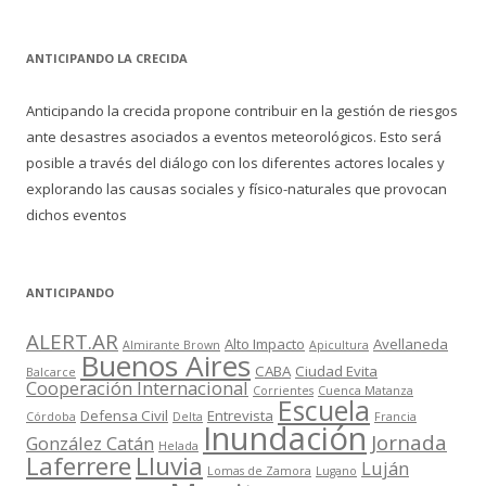
ANTICIPANDO LA CRECIDA
Anticipando la crecida propone contribuir en la gestión de riesgos
ante desastres asociados a eventos meteorológicos. Esto será
posible a través del diálogo con los diferentes actores locales y
explorando las causas sociales y físico-naturales que provocan
dichos eventos
ANTICIPANDO
ALERT.AR
Alto Impacto
Avellaneda
Almirante Brown
Apicultura
Buenos Aires
CABA
Ciudad Evita
Balcarce
Cooperación Internacional
Corrientes
Cuenca Matanza
Escuela
Defensa Civil
Entrevista
Córdoba
Delta
Francia
Inundación
Jornada
González Catán
Helada
Laferrere
Lluvia
Luján
Lomas de Zamora
Lugano