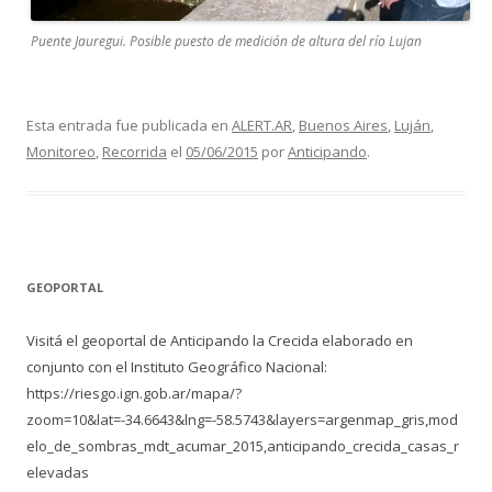
Puente Jauregui. Posible puesto de medición de altura del río Lujan
Esta entrada fue publicada en
ALERT.AR
,
Buenos Aires
,
Luján
,
Monitoreo
,
Recorrida
el
05/06/2015
por
Anticipando
.
GEOPORTAL
Visitá el geoportal de Anticipando la Crecida elaborado en
conjunto con el Instituto Geográfico Nacional:
https://riesgo.ign.gob.ar/mapa/?
zoom=10&lat=-34.6643&lng=-58.5743&layers=argenmap_gris,mod
elo_de_sombras_mdt_acumar_2015,anticipando_crecida_casas_r
elevadas