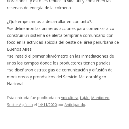
floraciones, y esto les reduce la vida útil y consumen las
reservas de energía de la colmena.
¿Qué empezamos a desarrollar en conjunto?:
*se delinearon las primeras acciones para comenzar a co-
construir un sistema de alerta temprana comunitario con
foco en la actividad apícola del oeste del área periurbana de
Buenos Aires
*se instaló el primer pluviómetro en las inmediaciones de
unos los campos donde los productores tienen panales
*se diseñaron estrategias de comunicación y difusión de
monitoreos y pronósticos del Servicio Meteorológico
Nacional
Esta entrada fue publicada en
Apicultura
,
Luján
,
Monitoreo
,
Sector Agrícola
el
14/11/2020
por
Anticipando
.