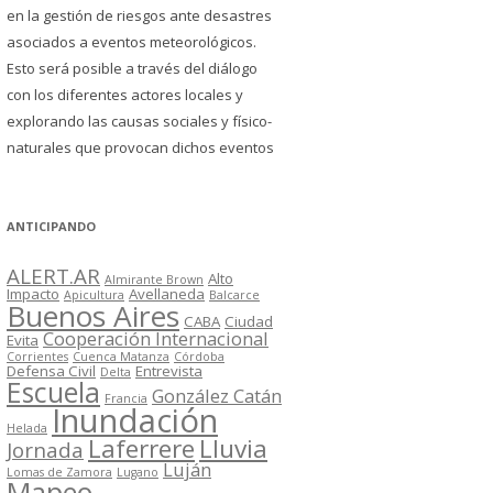
en la gestión de riesgos ante desastres
asociados a eventos meteorológicos.
Esto será posible a través del diálogo
con los diferentes actores locales y
explorando las causas sociales y físico-
naturales que provocan dichos eventos
ANTICIPANDO
ALERT.AR
Alto
Almirante Brown
Impacto
Avellaneda
Apicultura
Balcarce
Buenos Aires
CABA
Ciudad
Cooperación Internacional
Evita
Corrientes
Cuenca Matanza
Córdoba
Defensa Civil
Entrevista
Delta
Escuela
González Catán
Francia
Inundación
Helada
Laferrere
Lluvia
Jornada
Luján
Lomas de Zamora
Lugano
Mapeo