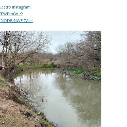
nuestro instagram:
rWFEWPmGm/?
MzRlODBiNWFlZA==