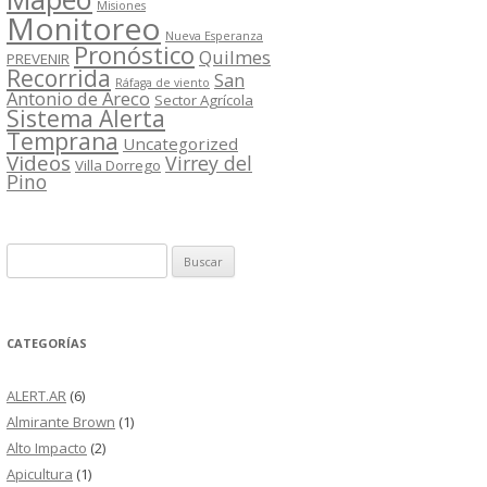
Misiones
Monitoreo
Nueva Esperanza
Pronóstico
Quilmes
PREVENIR
Recorrida
San
Ráfaga de viento
Antonio de Areco
Sector Agrícola
Sistema Alerta
Temprana
Uncategorized
Videos
Virrey del
Villa Dorrego
Pino
Buscar:
CATEGORÍAS
ALERT.AR
(6)
Almirante Brown
(1)
Alto Impacto
(2)
Apicultura
(1)