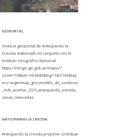
GEOPORTAL
Visitá el geoportal de Anticipando la
Crecida elaborado en conjunto con el
Instituto Geográfico Nacional:
https://riesgo.ign.gob.ar/mapa/?
zoom=10&lat=-34.6643&lng=-58.5743&lay
ers=argenmap_gris,modelo_de_sombras
_mdt_acumar_2015,anticipando_crecida_
casas_relevadas
ANTICIPANDO LA CRECIDA
Anticipando la crecida propone contribuir