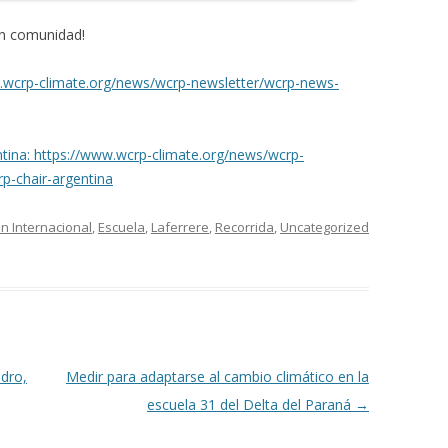
n comunidad!
.wcrp-climate.org/news/wcrp-newsletter/wcrp-news-
ntina: https://www.wcrp-climate.org/news/wcrp-
p-chair-argentina
n Internacional
,
Escuela
,
Laferrere
,
Recorrida
,
Uncategorized
dro,
Medir para adaptarse al cambio climático en la
escuela 31 del Delta del Paraná
→