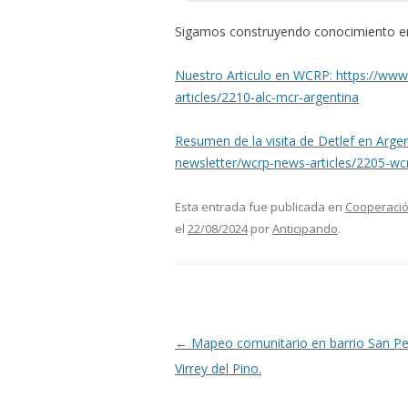
Sigamos construyendo conocimiento e
Nuestro Articulo en WCRP: https://www
articles/2210-alc-mcr-argentina
Resumen de la visita de Detlef en Arge
newsletter/wcrp-news-articles/2205-wcr
Esta entrada fue publicada en
Cooperació
el
22/08/2024
por
Anticipando
.
Navegación de entradas
←
Mapeo comunitario en barrio San Pe
Virrey del Pino.